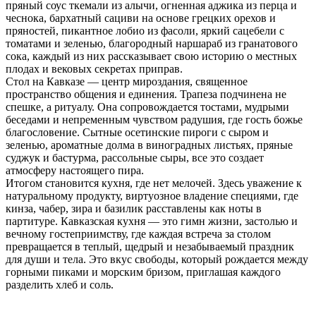
пряный соус ткемали из алычи, огненная аджика из перца и
чеснока, бархатный сациви на основе грецких орехов и
пряностей, пикантное лобио из фасоли, яркий сацебели с
томатами и зеленью, благородный наршараб из гранатового
сока, каждый из них рассказывает свою историю о местных
плодах и вековых секретах приправ.
Стол на Кавказе — центр мироздания, священное
пространство общения и единения. Трапеза подчинена не
спешке, а ритуалу. Она сопровождается тостами, мудрыми
беседами и непременным чувством радушия, где гость божье
благословение. Сытные осетинские пироги с сыром и
зеленью, ароматные долма в виноградных листьях, пряные
суджук и бастурма, рассольные сыры, все это создает
атмосферу настоящего пира.
Итогом становится кухня, где нет мелочей. Здесь уважение к
натуральному продукту, виртуозное владение специями, где
кинза, чабер, зира и базилик расставлены как ноты в
партитуре. Кавказская кухня — это гимн жизни, застолью и
вечному гостеприимству, где каждая встреча за столом
превращается в теплый, щедрый и незабываемый праздник
для души и тела. Это вкус свободы, который рождается между
горными пиками и морским бризом, приглашая каждого
разделить хлеб и соль.