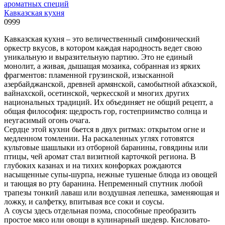
ароматных специй
Кавказская кухня
0
999
Кавказская кухня – это величественный симфонический
оркестр вкусов, в котором каждая народность ведет свою
уникальную и выразительную партию. Это не единый
монолит, а живая, дышащая мозаика, собранная из ярких
фрагментов: пламенной грузинской, изысканной
азербайджанской, древней армянской, самобытной абхазской,
вайнахской, осетинской, черкесской и многих других
национальных традиций. Их объединяет не общий рецепт, а
общая философия: щедрость гор, гостеприимство солнца и
неугасимый огонь очага.
Сердце этой кухни бьется в двух ритмах: открытом огне и
медленном томлении. На раскаленных углях готовятся
культовые шашлыки из отборной баранины, говядины или
птицы, чей аромат стал визитной карточкой региона. В
глубоких казанах и на тихих конфорках рождаются
насыщенные супы-шурпа, нежные тушеные блюда из овощей
и тающая во рту баранина. Непременный спутник любой
трапезы тонкий лаваш или воздушная лепешка, заменяющая и
ложку, и салфетку, впитывая все соки и соусы.
А соусы здесь отдельная поэма, способные преобразить
простое мясо или овощи в кулинарный шедевр. Кисловато-