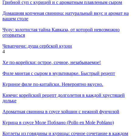
Грибной суп с курицей и с ароматным плавленым сыром
Домашняя копченая свинина: натуральный вкус и аромат на
вашем столе
Чуду: золотистая тайна Кавказа, от которой невозможно
оторваться
Чевапчичи: душа сербской кухни
4
Хе по-корейски: острое, сочное, незабываемое!
Филе минтая с сыром в мультиварке. Быстрый рецепт
Куриное филе по-китайски. Невероятно вкусно.
Кимчи: корейский рецепт долголетия в каждой хрустящей
дольке
Ароматная свинина в соусе хойшин с нежной фунчозой
Курица в соусе Моле Поблано (Pollo en Mole Poblano)
Котлеты из говядины и курицы: сочное сочетание в каждом