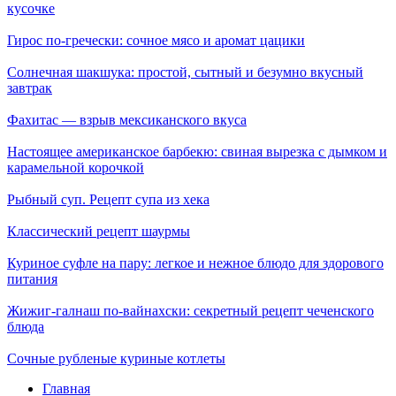
кусочке
Гирос по-гречески: сочное мясо и аромат цацики
Солнечная шакшука: простой, сытный и безумно вкусный
завтрак
Фахитас — взрыв мексиканского вкуса
Настоящее американское барбекю: свиная вырезка с дымком и
карамельной корочкой
Рыбный суп. Рецепт супа из хека
Классический рецепт шаурмы
Куриное суфле на пару: легкое и нежное блюдо для здорового
питания
Жижиг-галнаш по-вайнахски: секретный рецепт чеченского
блюда
Сочные рубленые куриные котлеты
Главная